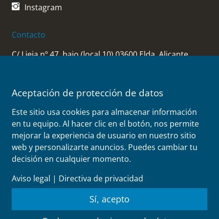
Instagram
Contacto
C/ Lieja nº 47, bajo (local 10) 03600 Elda, Alicante
(Spain)
Phone:
+34 966 28 36 54
Aceptación de protección de datos
+34 619 81 05 21
Este sitio usa cookies para almacenar información
Mail:
en tu equipo. Al hacer clic en el botón, nos permite
correo@perezalonsoabogados.es
mejorar la experiencia de usuario en nuestro sitio
web y personalizarte anuncios. Puedes cambiar tu
decisión en cualquier momento.
Aviso legal
|
Directiva de privacidad
©
2026
perezalonsoabogados.es
Sí, acepto